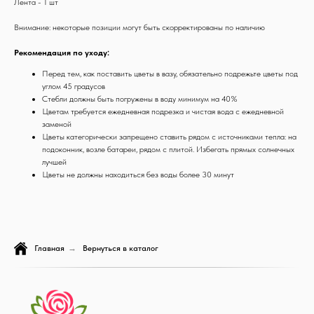
Лента - 1 шт
Внимание: некоторые позиции могут быть скорректированы по наличию
Рекомендация по уходу:
Перед тем, как поставить цветы в вазу, обязательно подрежьте цветы под
углом 45 градусов
Стебли должны быть погружены в воду минимум на 40%
Цветам требуется ежедневная подрезка и чистая вода с ежедневной
заменой
Цветы категорически запрещено ставить рядом с источниками тепла: на
подоконник, возле батареи, рядом с плитой. Избегать прямых солнечных
лучшей
Цветы не должны находиться без воды более 30 минут
Главная
→
Вернуться в каталог